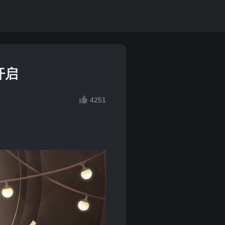
开启
4251